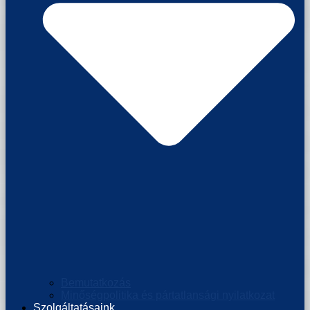
Bemutatkozás
Minőségpolitika és pártatlansági nyilatkozat
Szolgáltatásaink