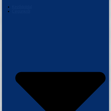
Keződoldal
Cégünkről