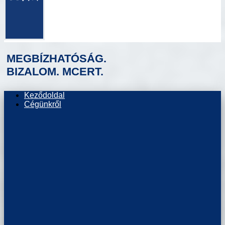
MEGBÍZHATÓSÁG.
BIZALOM. MCERT.
Keződoldal
Cégünkről