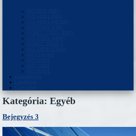
ISO 9001 (MIR)
ISO 14001 (KIR)
ISO 45001 (MEBIR)
ISO 50001 (EIR)
ISO/IEC 27001 (IBIR)
ISO 37001 (AKIR)
ISO/IEC 20000-1
ISO 22000 (ÉBIR)
NATO AQAP
ISO 42001
ISO 22301
ISO 56001
Ajánlatkérés
Letöltések
Kapcsolat
Kategória:
Egyéb
Bejegyzés 3