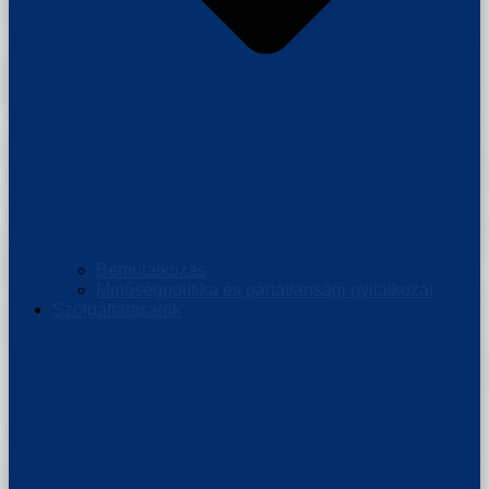
Bemutatkozás
Minőségpolitika és pártatlansági nyilatkozat
Szolgáltatásaink