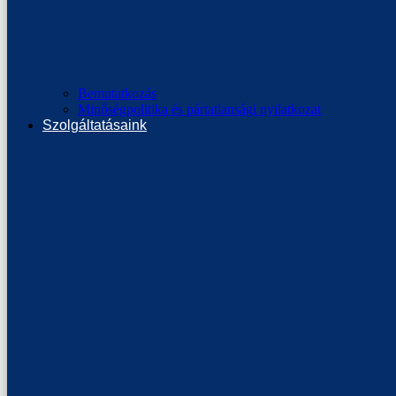
Bemutatkozás
Minőségpolitika és pártatlansági nyilatkozat
Szolgáltatásaink