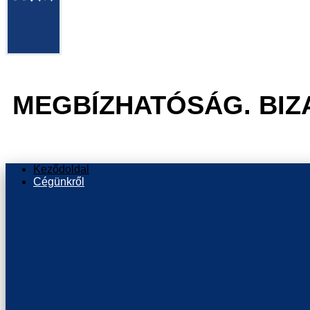
MEGBÍZHATÓSÁG. BIZ
Keződoldal
Cégünkről