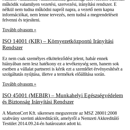
működik valamilyen vezetési, szervezési, irányítási rendszer. E
nélkül nem tudna működni napról napra, a vezető nem kapna
információkat, nem lenne tervezés, nem tudná a megrendeléseit
felvenni és tejesíteni.
Tovább olvasom »
ISO 14001 (KIR) – Környezetközpontú Irányítási
Rendszer
Ez nem csak személyes elköteleződést jelent, habár ennek
hiányában nem lesz hatékony ez a tevékenység sem, hanem sok
esetben a vállalat partnerei is kérik ezt a szemlélet érvényesítését a
szolgáltatás nyújtása, illetve a termékek előállítása során.
Tovább olvasom »
ISO 45001 (MEBIR) – Munkahelyi Egészségvédelem
és Biztonság Irányítási Rendszer
A MartonCert Kft. sikeresen megszerezte az MSZ 28001:2008
szabvány szerinti akkreditációt, amelyről a Nemzeti Akkreditáló
Testület 2014.09.24-én határozatot adott ki.