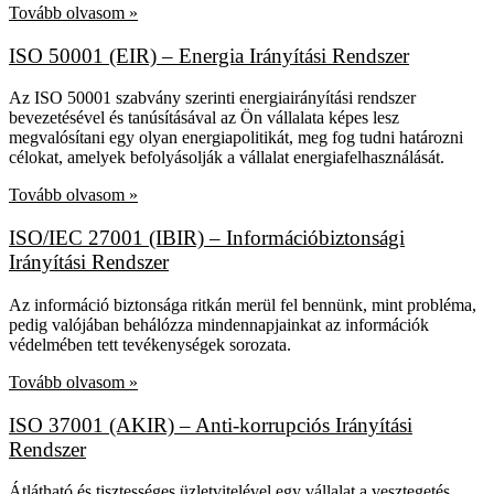
Tovább olvasom »
ISO 50001 (EIR) – Energia Irányítási Rendszer
Az ISO 50001 szabvány szerinti energiairányítási rendszer
bevezetésével és tanúsításával az Ön vállalata képes lesz
megvalósítani egy olyan energiapolitikát, meg fog tudni határozni
célokat, amelyek befolyásolják a vállalat energiafelhasználását.
Tovább olvasom »
ISO/IEC 27001 (IBIR) – Információbiztonsági
Irányítási Rendszer
Az információ biztonsága ritkán merül fel bennünk, mint probléma,
pedig valójában behálózza mindennapjainkat az információk
védelmében tett tevékenységek sorozata.
Tovább olvasom »
ISO 37001 (AKIR) – Anti-korrupciós Irányítási
Rendszer
Átlátható és tisztességes üzletvitelével egy vállalat a vesztegetés