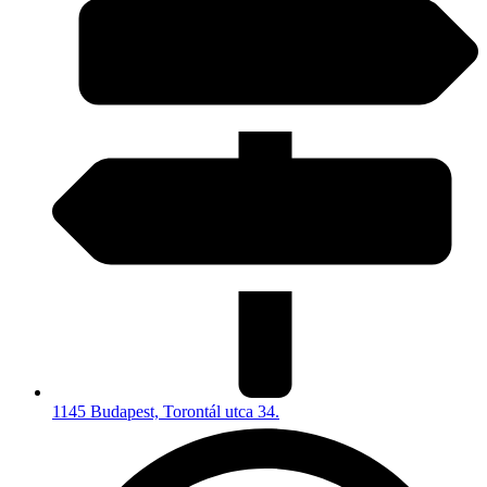
1145 Budapest, Torontál utca 34.