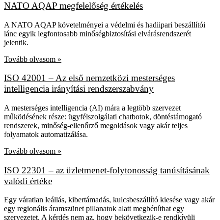
NATO AQAP megfelelőség értékelés
A NATO AQAP követelményei a védelmi és hadiipari beszállítói
lánc egyik legfontosabb minőségbiztosítási elvárásrendszerét
jelentik.
Tovább olvasom »
ISO 42001 – Az első nemzetközi mesterséges
intelligencia irányítási rendszerszabvány
A mesterséges intelligencia (AI) mára a legtöbb szervezet
működésének része: ügyfélszolgálati chatbotok, döntéstámogató
rendszerek, minőség-ellenőrző megoldások vagy akár teljes
folyamatok automatizálása.
Tovább olvasom »
ISO 22301 – az üzletmenet-folytonosság tanúsításának
valódi értéke
Egy váratlan leállás, kibertámadás, kulcsbeszállító kiesése vagy akár
egy regionális áramszünet pillanatok alatt megbéníthat egy
szervezetet. A kérdés nem az, hogy bekövetkezik-e rendkívüli