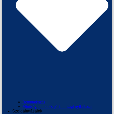
Bemutatkozás
Minőségpolitika és pártatlansági nyilatkozat
Szolgáltatásaink