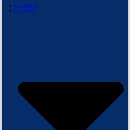
Keződoldal
Cégünkről