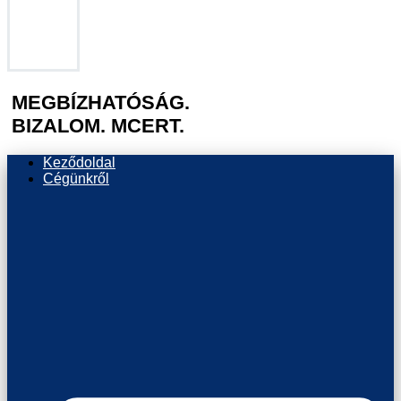
MEGBÍZHATÓSÁG.
BIZALOM. MCERT.
Keződoldal
Cégünkről