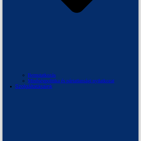
Bemutatkozás
Minőségpolitika és pártatlansági nyilatkozat
Szolgáltatásaink