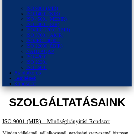
ISO 9001 (MIR)
ISO 14001 (KIR)
ISO 45001 (MEBIR)
ISO 50001 (EIR)
ISO/IEC 27001 (IBIR)
ISO 37001 (AKIR)
ISO/IEC 20000-1
ISO 22000 (ÉBIR)
NATO AQAP
ISO 42001
ISO 22301
ISO 56001
Ajánlatkérés
Letöltések
Kapcsolat
SZOLGÁLTATÁSAINK
ISO 9001 (MIR) – Minőségirányítási Rendszer
Minden vállalatnál, vállalkozásnál, gazdasági szervezetnél biztosan