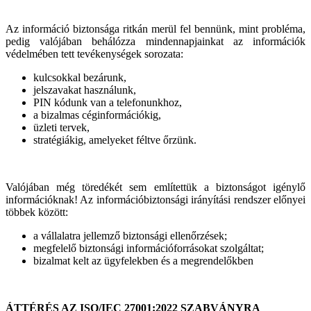
Az információ biztonsága ritkán merül fel bennünk, mint probléma,
pedig valójában behálózza mindennapjainkat az információk
védelmében tett tevékenységek sorozata:
kulcsokkal bezárunk,
jelszavakat használunk,
PIN kódunk van a telefonunkhoz,
a bizalmas céginformációkig,
üzleti tervek,
stratégiákig, amelyeket féltve őrzünk.
Valójában még töredékét sem említettük a biztonságot igénylő
információknak! Az információbiztonsági irányítási rendszer előnyei
többek között:
a vállalatra jellemző biztonsági ellenőrzések;
megfelelő biztonsági információforrásokat szolgáltat;
bizalmat kelt az ügyfelekben és a megrendelőkben
ÁTTÉRÉS AZ ISO/IEC 27001:2022 SZABVÁNYRA