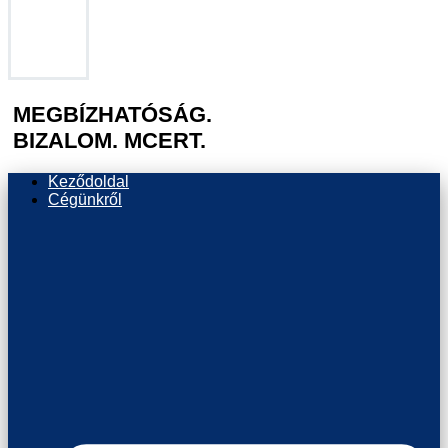
MEGBÍZHATÓSÁG.
BIZALOM. MCERT.
Keződoldal
Cégünkről