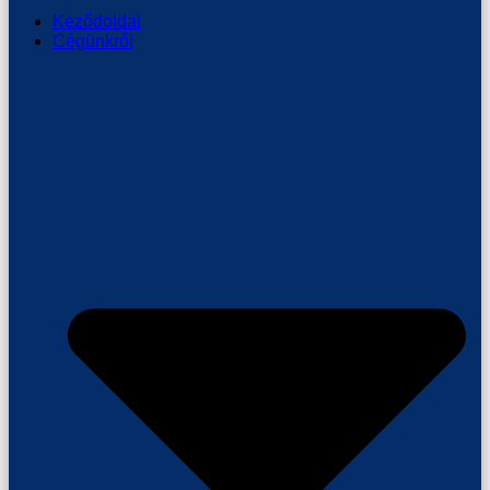
Keződoldal
Cégünkről