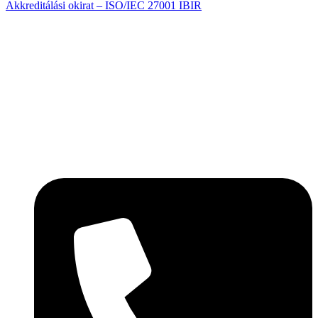
Akkreditálási okirat – ISO/IEC 27001 IBIR