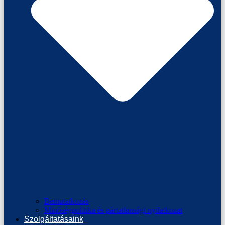
Bemutatkozás
Minőségpolitika és pártatlansági nyilatkozat
Szolgáltatásaink