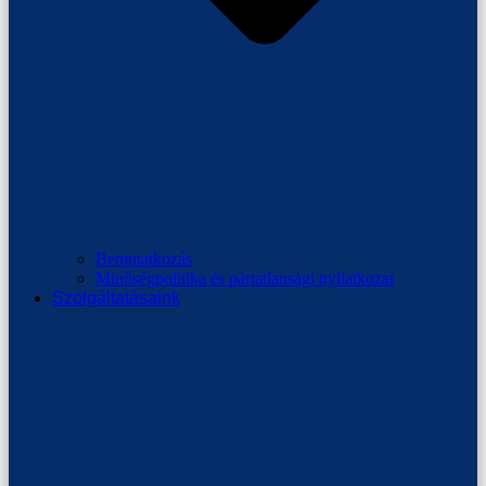
Bemutatkozás
Minőségpolitika és pártatlansági nyilatkozat
Szolgáltatásaink