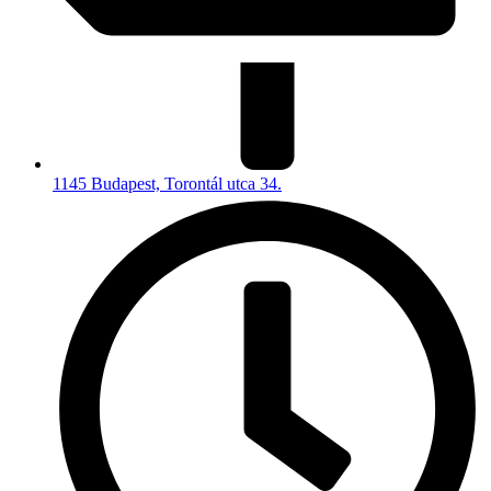
1145 Budapest, Torontál utca 34.