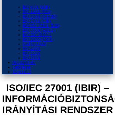
ISO 9001 (MIR)
ISO 14001 (KIR)
ISO 45001 (MEBIR)
ISO 50001 (EIR)
ISO/IEC 27001 (IBIR)
ISO 37001 (AKIR)
ISO/IEC 20000-1
ISO 22000 (ÉBIR)
NATO AQAP
ISO 42001
ISO 22301
ISO 56001
Ajánlatkérés
Letöltések
Kapcsolat
ISO/IEC 27001 (IBIR) –
INFORMÁCIÓBIZTONSÁ
IRÁNYÍTÁSI RENDSZER