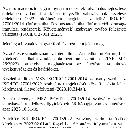
Az információbiztonsági irányítási rendszerek folyamatos fejlesztése
érdekében, valamint a külső tényezők változásainak kezelése
érdekében 2022. októberében megjelent az MSZ ISO/IEC
27001:2014 (Informatika. Biztonságtechnika. Információbiztonság-
irányítási rendszerek. Követelmények) szabvány tovább fejlesztett
változata (ISO/IEC 27001:2022).
Jelenleg a hivatalos magyar fordítás még nem jelent meg.
Az áttérésre vonatkozóan az International Accreditation Forum, Inc.
kötelezően alkalmazandó dokumentumot adott ki (IAF MD
26:2022), amelyben meghatározta az áttérésre vonatkozó
tevékenységeket és határidőket.
Kezdeti audit az MSZ ISO/IEC 27001:2014 szabvány szerint az
ISO/IEC 27001:2022 szabvány megjelenését követő 1 évig lehet
kérelmezni, illetve lefolytatni (2023.10.31-ig.).
A már érvényes MSZ ISO/IEC 27001:2014 szabvány szerinti
tanúsítással rendelkező ügyfeleknek 36 hónapja van az áttérésre,
azaz 2025.10.31-ig.
A MCert Kft. ISO/IEC 27001:2022 szabvány szerinti tanúsítási
kérelmeket 2023.02.01-től fogad be. Az áttérés folyamatban van,