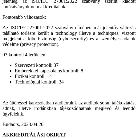
jelenleg az ISO/IEC 27001:2022 szabvány szerint kiadott
tanúsítványok nem akkreditáltak.
Fontosabb változások:
Az ISO/IEC 27001:2022 szabvány címében már jelentős változás
található törlésre került a technology illetve a techniques, viszont
megjelent a kiberbiztonság (cybersecurity) és a személyes adatok
védelme (privacy protection).
93 kontroll 4 területen
Szervezeti kontroll: 37
Emberekkel kapcsolatos kontroll: 8
Fizikai kontroll: 14
Technológiai kontroll: 34
Az áttéréssel kapcsolatban auditoraink az auditok során tájékoztatást
adnak, illetve irodánkban tájékozódhatnak meglévő és leendő
ügyfeleink.
Budaörs, 2023.04.20.
AKKREDITÁLÁSI OKIRAT