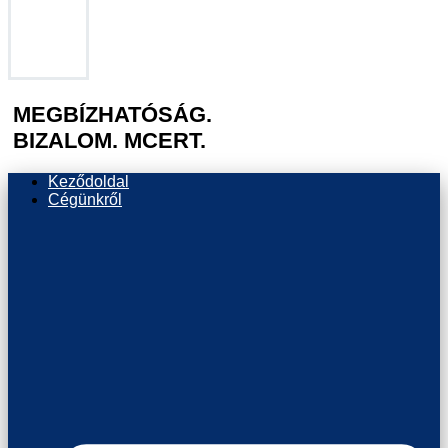
MEGBÍZHATÓSÁG.
BIZALOM. MCERT.
Keződoldal
Cégünkről