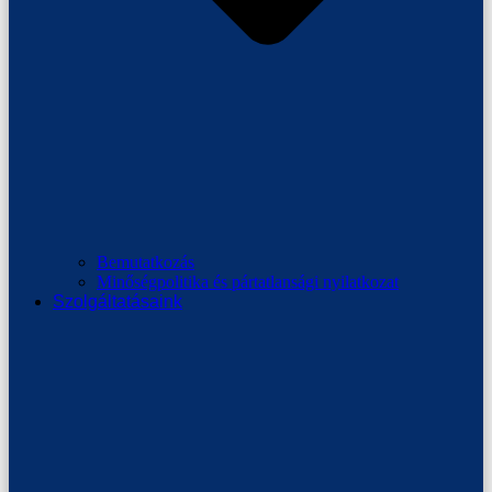
Bemutatkozás
Minőségpolitika és pártatlansági nyilatkozat
Szolgáltatásaink