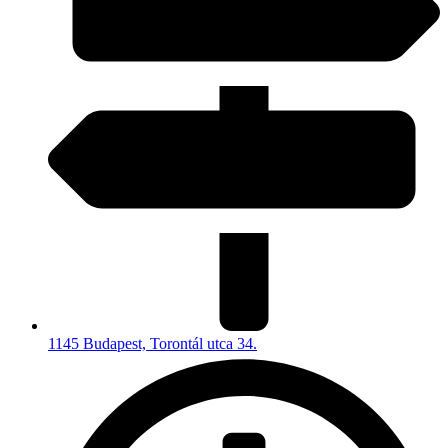
1145 Budapest, Torontál utca 34.