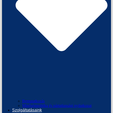
Bemutatkozás
Minőségpolitika és pártatlansági nyilatkozat
Szolgáltatásaink