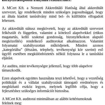
A MCert Kft. a Nemzeti Akkreditáló Hatóság által akkreditált
szervezet, így rendelkezik minden szükséges jogosultsággal, hogy
az általa kiadott tanúsítvány mind bel- és külföldön elfogadott
lehessen.
Az akkreditált státusz megköveteli, hogy az akkreditált szervezet
felkészült és független, valamint a kötelező alapelvekkel (etikus
magatartás, kellő szakmai gondosság, bizonyítékokon alapuló
megközelítés) rendelkező auditorokat alkalmazzon. Valamint
folyamatai szabályozottan működjenek. Minden azonos
„kategóriába” (létszám, telephely, tevékenységi kör szerint) eső
ügyfél esetében megkülönböztetés nélkül folytassa le a tanúsítási
eljárást.
Az auditra, mint tevékenységre jellemző, hogy több alapelvre
támaszkodik.
Ezen alapelvek együttes használata teszi lehetővé, hogy a vezetőség
politikáját és a vállalat szabályozását támogató eredményes és
megbízható eszköz legyen, melynek legfőbb célja, hogy a
fejlesztéshez szükséges információt biztosítsa.
A MCert Kft. auditorai minimálisan az alábbi kritériumoknak
felelnek meg: