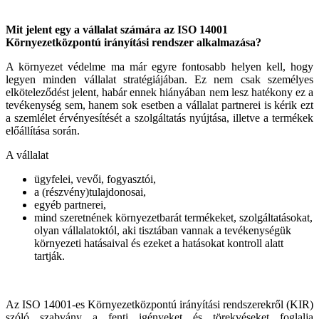
Mit jelent egy a vállalat számára az ISO 14001
Környezetközpontú irányítási rendszer alkalmazása?
A környezet védelme ma már egyre fontosabb helyen kell, hogy
legyen minden vállalat stratégiájában.
Ez nem csak személyes
elköteleződést jelent, habár ennek hiányában nem lesz hatékony ez a
tevékenység sem, hanem sok esetben a vállalat partnerei is kérik ezt
a szemlélet érvényesítését a szolgáltatás nyújtása, illetve a termékek
előállítása során.
A vállalat
ügyfelei, vevői, fogyasztói,
a (részvény)tulajdonosai,
egyéb partnerei,
mind szeretnének környezetbarát termékeket, szolgáltatásokat,
olyan vállalatoktól, aki tisztában vannak a tevékenységük
környezeti hatásaival és ezeket a hatásokat kontroll alatt
tartják.
Az ISO 14001-es Környezetközpontú irányítási rendszerekről (KIR)
szóló szabvány a fenti igényeket és törekvéseket foglalja