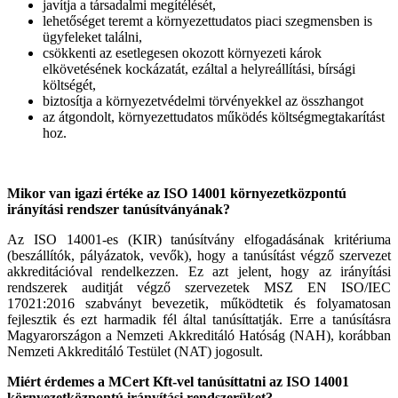
javítja a társadalmi megítélését,
lehetőséget teremt a környezettudatos piaci szegmensben is
ügyfeleket találni,
csökkenti az esetlegesen okozott környezeti károk
elkövetésének kockázatát, ezáltal a helyreállítási, bírsági
költségét,
biztosítja a környezetvédelmi törvényekkel az összhangot
az átgondolt, környezettudatos működés költségmegtakarítást
hoz.
Mikor van igazi értéke az ISO 14001 környezetközpontú
irányítási rendszer tanúsítványának?
Az ISO 14001-es (KIR) tanúsítvány elfogadásának kritériuma
(beszállítók, pályázatok, vevők), hogy a tanúsítást végző szervezet
akkreditációval rendelkezzen. Ez azt jelent, hogy az irányítási
rendszerek auditját végző szervezetek MSZ EN ISO/IEC
17021:2016 szabványt bevezetik, működtetik és folyamatosan
fejlesztik és ezt harmadik fél által tanúsíttatják. Erre a tanúsításra
Magyarországon a Nemzeti Akkreditáló Hatóság (NAH), korábban
Nemzeti Akkreditáló Testület (NAT) jogosult.
Miért érdemes a MCert Kft-vel tanúsíttatni az ISO 14001
környezetközpontú irányítási rendszerüket?