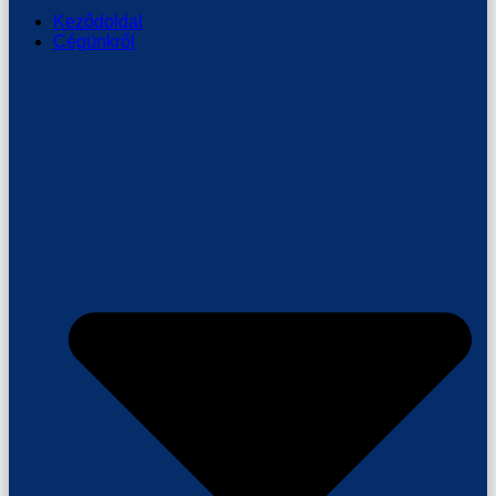
Keződoldal
Cégünkről