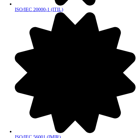
ISO/IEC 20000-1 (ITIL)
ISO/IEC 56001 (IMIR)