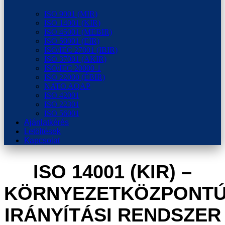
ISO 9001 (MIR)
ISO 14001 (KIR)
ISO 45001 (MEBIR)
ISO 50001 (EIR)
ISO/IEC 27001 (IBIR)
ISO 37001 (AKIR)
ISO/IEC 20000-1
ISO 22000 (ÉBIR)
NATO AQAP
ISO 42001
ISO 22301
ISO 56001
Ajánlatkérés
Letöltések
Kapcsolat
ISO 14001 (KIR) –
KÖRNYEZETKÖZPONT
IRÁNYÍTÁSI RENDSZER