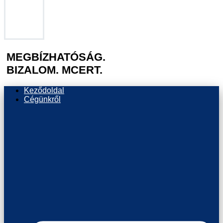
MEGBÍZHATÓSÁG.
BIZALOM. MCERT.
Keződoldal
Cégünkről