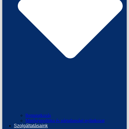
Bemutatkozás
Minőségpolitika és pártatlansági nyilatkozat
Szolgáltatásaink