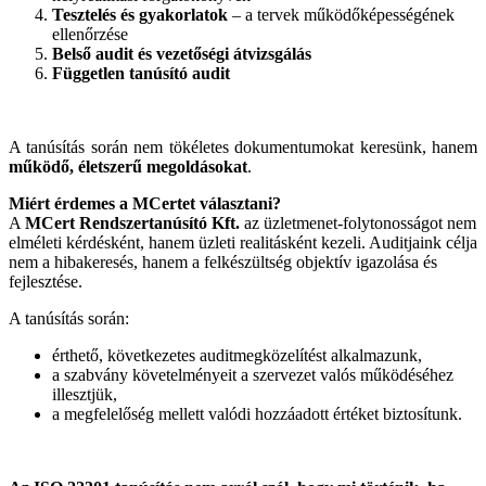
Tesztelés és gyakorlatok
– a tervek működőképességének
ellenőrzése
Belső audit és vezetőségi átvizsgálás
Független tanúsító audit
A tanúsítás során nem tökéletes dokumentumokat keresünk, hanem
működő, életszerű megoldásokat
.
Miért érdemes a MCertet választani?
A
MCert Rendszertanúsító Kft.
az üzletmenet-folytonosságot nem
elméleti kérdésként, hanem üzleti realitásként kezeli. Auditjaink célja
nem a hibakeresés, hanem a felkészültség objektív igazolása és
fejlesztése.
A tanúsítás során:
érthető, következetes auditmegközelítést alkalmazunk,
a szabvány követelményeit a szervezet valós működéséhez
illesztjük,
a megfelelőség mellett valódi hozzáadott értéket biztosítunk.