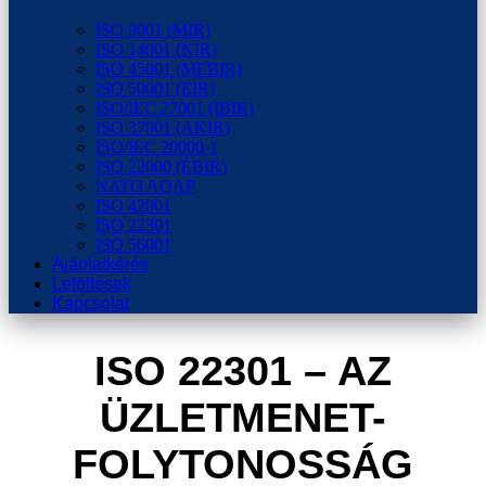
ISO 9001 (MIR)
ISO 14001 (KIR)
ISO 45001 (MEBIR)
ISO 50001 (EIR)
ISO/IEC 27001 (IBIR)
ISO 37001 (AKIR)
ISO/IEC 20000-1
ISO 22000 (ÉBIR)
NATO AQAP
ISO 42001
ISO 22301
ISO 56001
Ajánlatkérés
Letöltések
Kapcsolat
ISO 22301 – AZ
ÜZLETMENET-
FOLYTONOSSÁG