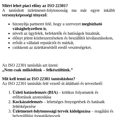
Miért lehet piaci előny az ISO 22301?
A tanúsított üzletmenet-folytonosság ma már egyre inkább
versenyképességi tényező
:
bizonyítja partnerei felé, hogy a szervezet
megbízható
válsághelyzetben is
,
növeli az ügyfelek, befektetők és hatóságok bizalmát,
előnyt jelent közbeszerzéseken és beszállítói kiválasztásokon,
erősíti a vállalati reputációt és márkát,
csökkenti az üzletkiesésből eredő veszteségeket.
Az ISO 22301 tanúsítás azt üzeni:
„Nem csak működünk – felkészültünk.”
Mit kell tenni az ISO 22301 tanúsításhoz?
Az ISO 22301 tanúsítás felé vezető út átlátható és tervezhető:
Üzleti hatáselemzés (BIA)
– kritikus folyamatok és
erőforrások azonosítása
Kockázatelemzés
– lehetséges fenyegetések és hatásaik
feltérképezése
Üzletmenet-folytonossági tervek kidolgozása
– reagálási és
helyreállítási forgatókönyvek