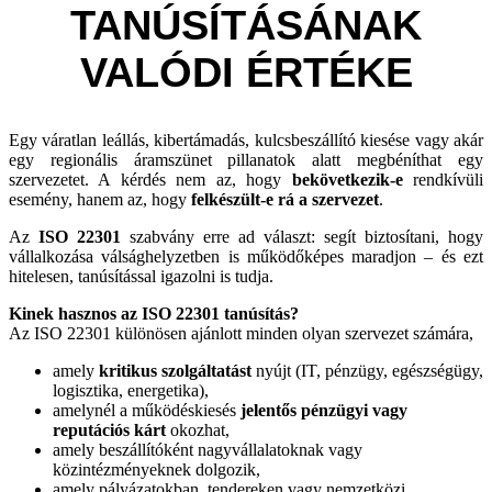
TANÚSÍTÁSÁNAK
VALÓDI ÉRTÉKE
Egy váratlan leállás, kibertámadás, kulcsbeszállító kiesése vagy akár
egy regionális áramszünet pillanatok alatt megbéníthat egy
szervezetet. A kérdés nem az, hogy
bekövetkezik-e
rendkívüli
esemény, hanem az, hogy
felkészült-e rá a szervezet
.
Az
ISO 22301
szabvány erre ad választ: segít biztosítani, hogy
vállalkozása válsághelyzetben is működőképes maradjon – és ezt
hitelesen, tanúsítással igazolni is tudja.
Kinek hasznos az ISO 22301 tanúsítás?
Az ISO 22301 különösen ajánlott minden olyan szervezet számára,
amely
kritikus szolgáltatást
nyújt (IT, pénzügy, egészségügy,
logisztika, energetika),
amelynél a működéskiesés
jelentős pénzügyi vagy
reputációs kárt
okozhat,
amely beszállítóként nagyvállalatoknak vagy
közintézményeknek dolgozik,
amely pályázatokban, tendereken vagy nemzetközi