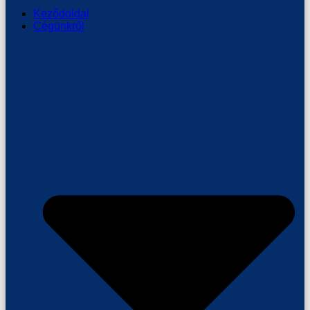
Keződoldal
Cégünkről