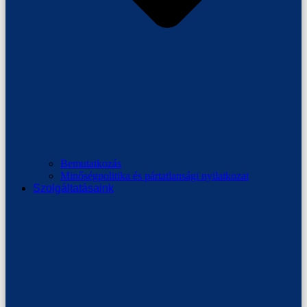
Bemutatkozás
Minőségpolitika és pártatlansági nyilatkozat
Szolgáltatásaink