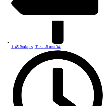
1145 Budapest, Torontál utca 34.