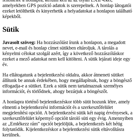
amelyekben GPS pozíció adatok is szerepelnek. A honlap látogatói
ezeket letölthetik és kinyerhetik a helyadatokat a honlapon található
képekből.
Sütik
Javasolt szöveg:
Ha hozzászólást írunk a honlapon, a megadott
nevet, e-mail és honlap címet sütikben eltároljuk. A tárolás a
kényelmi célokat szolgál azért, így a következő hozzászóláskor
ezeket a mező adatokat nem kell kitölteni. A sütik lejárati ideje egy
év.
Ha ellátogatunk a bejelentkezési oldalra, akkor átmeneti sütiket
állítunk be annak érdekében, hogy megállapítsuk, hogy a böngésző
elfogadja-e a sütiket. Ezek a sütik nem tartalmaznak személyes
információt, és törlődnek, ahogy bezárjuk a böngészőt.
A honlapra történő bejelentkezéskor több sütit hozunk létre, amely
elmenti a bejelentkezési információt és a szerkesztőfelület
megjelenítési opcióit. A bejelentkezési sütik két napig érvényesek, a
szerkesztőfelület képernyő opcióit tároló süti egy évig. Amennyiben
az „Emlékezz rám” opciót bejelöljük, a bejelentkezés két hétig
folytatódik. Kijelentkezéskor a bejelentkezési sütik eltávolításra
kerülnek.