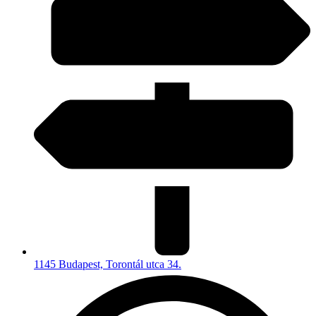
1145 Budapest, Torontál utca 34.