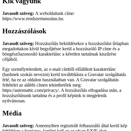
Kik vagyunk
Javasolt szöveg:
A weboldalunk címe:
https://www.rendszertanusitas.hu.
Hozzászólások
Javasolt szöveg:
Hozzászólás beküldésekor a hozzászólási űrlapban
megadottakon kívül begyűjtésre kerül a hozzászóló IP címe és a
böngészőazonosító karakterlánc a kéretlen tartalmak kiszűrése
céljából.
Egy személytelenített, az e-mail címből előállított karakterlánc
(hashnek szokás nevezni) kerül továbbításra a Gravatar szolgáltatás
felé, ha ez az oldalon használatban van. A Gravatar szolgáltatás
feltételei az alábbi címen tekinthetőek meg:
https://automattic.com/privacy/. A hozzászólás elfogadása után, a
hozzászólásunk tartalma és a profil képünk is megjelenik
nyilvánosan.
Média
Javasolt szöveg:
Amennyiben regisztrált felhasználó által kerül kép
feltöltésre a honlapra, kerülni kell az az olyan EXIF-eket,