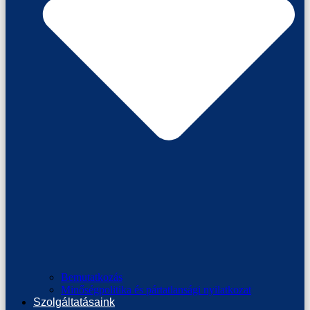
Bemutatkozás
Minőségpolitika és pártatlansági nyilatkozat
Szolgáltatásaink