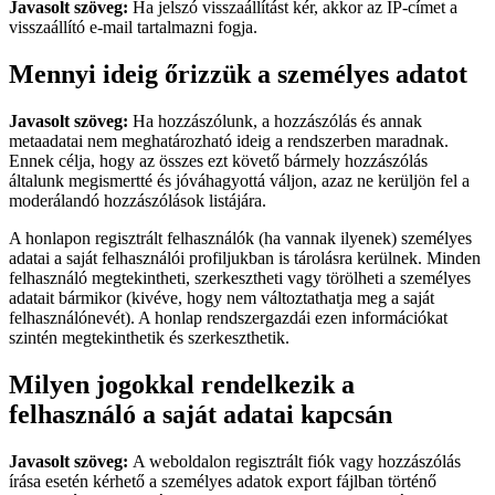
Javasolt szöveg:
Ha jelszó visszaállítást kér, akkor az IP-címet a
visszaállító e-mail tartalmazni fogja.
Mennyi ideig őrizzük a személyes adatot
Javasolt szöveg:
Ha hozzászólunk, a hozzászólás és annak
metaadatai nem meghatározható ideig a rendszerben maradnak.
Ennek célja, hogy az összes ezt követő bármely hozzászólás
általunk megismertté és jóváhagyottá váljon, azaz ne kerüljön fel a
moderálandó hozzászólások listájára.
A honlapon regisztrált felhasználók (ha vannak ilyenek) személyes
adatai a saját felhasználói profiljukban is tárolásra kerülnek. Minden
felhasználó megtekintheti, szerkesztheti vagy törölheti a személyes
adatait bármikor (kivéve, hogy nem változtathatja meg a saját
felhasználónevét). A honlap rendszergazdái ezen információkat
szintén megtekinthetik és szerkeszthetik.
Milyen jogokkal rendelkezik a
felhasználó a saját adatai kapcsán
Javasolt szöveg:
A weboldalon regisztrált fiók vagy hozzászólás
írása esetén kérhető a személyes adatok export fájlban történő