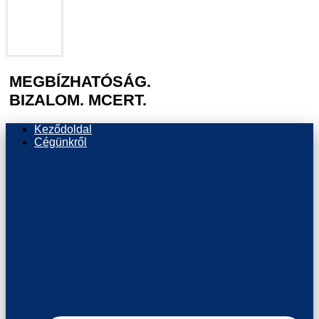
MEGBÍZHATÓSÁG.
BIZALOM. MCERT.
Keződoldal
Cégünkről