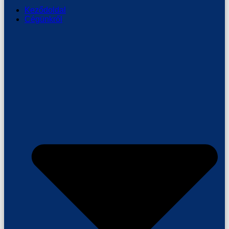
Keződoldal
Cégünkről