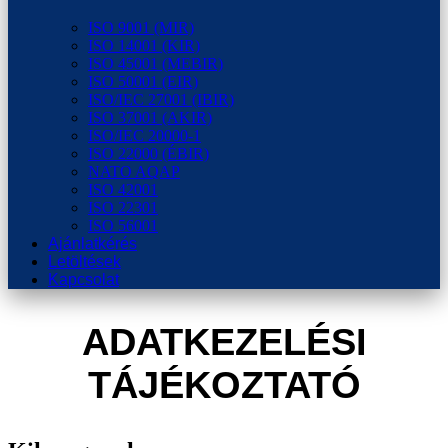
ISO 9001 (MIR)
ISO 14001 (KIR)
ISO 45001 (MEBIR)
ISO 50001 (EIR)
ISO/IEC 27001 (IBIR)
ISO 37001 (AKIR)
ISO/IEC 20000-1
ISO 22000 (ÉBIR)
NATO AQAP
ISO 42001
ISO 22301
ISO 56001
Ajánlatkérés
Letöltések
Kapcsolat
ADATKEZELÉSI
TÁJÉKOZTATÓ