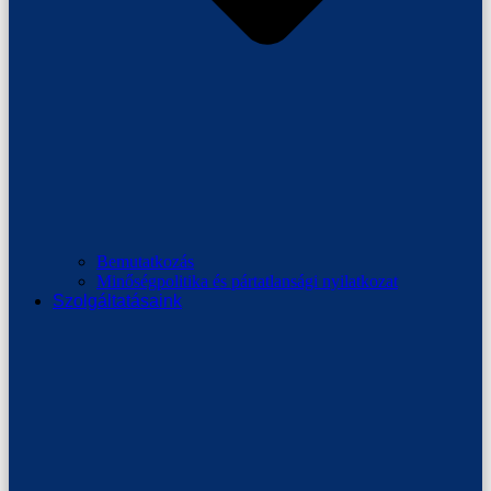
Bemutatkozás
Minőségpolitika és pártatlansági nyilatkozat
Szolgáltatásaink