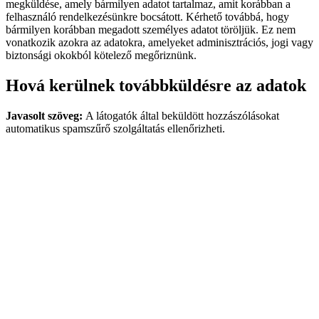
megküldése, amely bármilyen adatot tartalmaz, amit korábban a
felhasználó rendelkezésünkre bocsátott. Kérhető továbbá, hogy
bármilyen korábban megadott személyes adatot töröljük. Ez nem
vonatkozik azokra az adatokra, amelyeket adminisztrációs, jogi vagy
biztonsági okokból kötelező megőriznünk.
Hová kerülnek továbbküldésre az adatok
Javasolt szöveg:
A látogatók által beküldött hozzászólásokat
automatikus spamszűrő szolgáltatás ellenőrizheti.