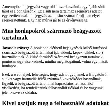
Amennyiben bejegyzést vagy oldalt szerkesztünk, egy újabb sütit
tárol el a böngészőnk. Ez a süti nem tartalmaz személyes adatot,
egyszerűen csak a bejegyzés azonosító számát tárolja, amelyet
szerkesztettünk. Egy nap múlva jár le az érvényessége.
Más honlapokról származó beágyazott
tartalmak
Javasolt szöveg:
A honlapon elérhető bejegyzések külső forrásból
származó beágyazott tartalmakat (pl. videók, képek, cikkek stb.)
használhatnak. A külső forrásból származó beágyazott tartalmak
pontosan úgy viselkednek, mintha meglátogattunk volna egy másik
honlapot.
Ezek a webhelyek lehetséges, hogy adatot gyűjtenek a látogatókról,
sütiket vagy harmadik féltől származó követőkódot használnak,
figyelik a beágyazott tartalommal kapcsolatos felhasználói
viselkedést, ha rendelkezünk felhasználói fiókkal és be vagyunk
jelentkezve az oldalra.
Kivel osztjuk meg a felhasználói adatokat